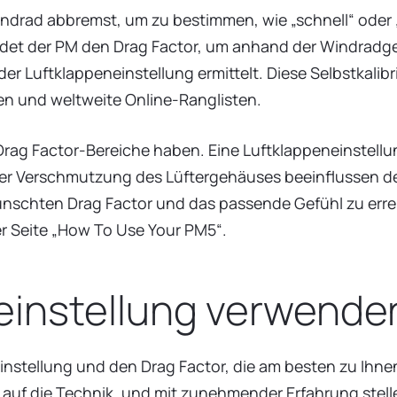
ndrad abbremst, um zu bestimmen, wie „schnell“ oder „
et der PM den Drag Factor, um anhand der Windradges
er Luftklappeneinstellung ermittelt. Diese Selbstkalib
en und weltweite Online-Ranglisten.
ag Factor-Bereiche haben. Eine Luftklappeneinstellun
er Verschmutzung des Lüftergehäuses beeinflussen den
nschten Drag Factor und das passende Gefühl zu errei
r Seite „How To Use Your PM5“.
einstellung verwende
instellung und den Drag Factor, die am besten zu Ihnen
auf die Technik, und mit zunehmender Erfahrung stellen 