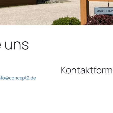
e uns
0
Kontaktform
nfo@concept2.de