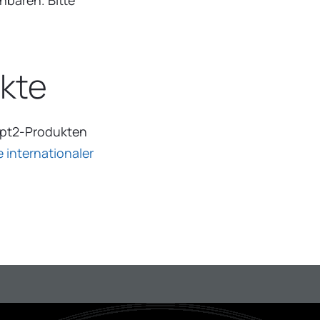
akte
ept2-Produkten
e internationaler