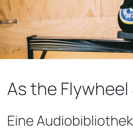
As the Flywheel
Eine Audiobibliothe